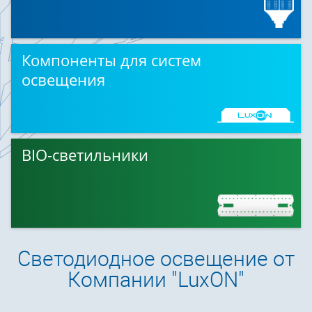
Компоненты для систем
освещения
BIO-светильники
Светодиодное освещение от
Компании "LuxON"