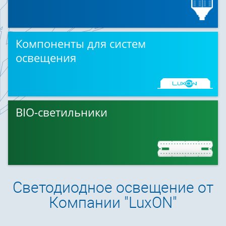
Компоненты для систем
освещения
BIO-светильники
Светодиодное освещение от
Компании "LuxON"