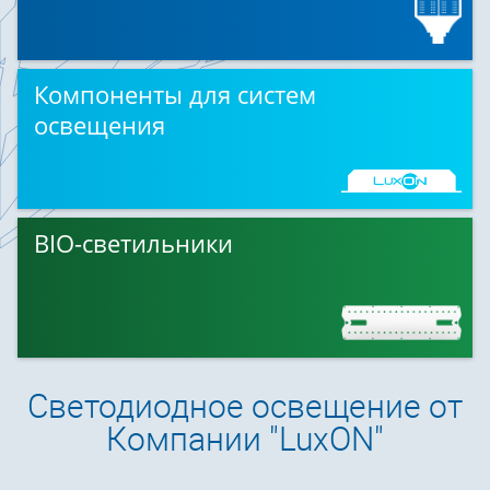
Компоненты для систем
освещения
BIO-светильники
Светодиодное освещение от
Компании "LuxON"