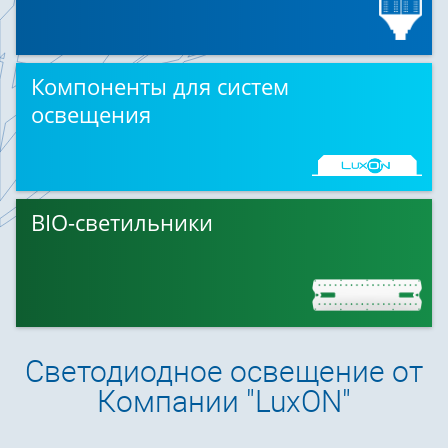
Компоненты для систем
освещения
BIO-светильники
Светодиодное освещение от
Компании "LuxON"