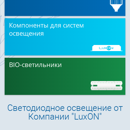
Компоненты для систем
освещения
BIO-светильники
Светодиодное освещение от
Компании "LuxON"