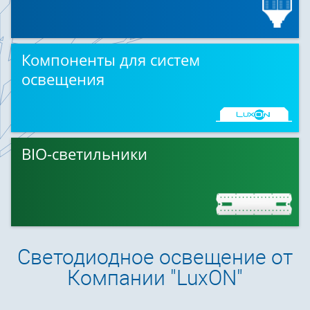
Компоненты для систем
освещения
BIO-светильники
Светодиодное освещение от
Компании "LuxON"