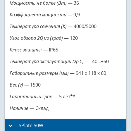
Мощность, не более (Вт)
— 36
Коэффициент мощности
— 0,9
Температура свечения (К)
— 4000/5000
Угол обзора 2Q
(град)
— 120
1/2
Класс защиты
— IP65
Температура эксплуатации (гр.С)
— -40...+50
Габаритные размеры (мм)
— 941 x 118 x 60
Вес (г)
— 1500
Гарантийный срок
— 5 лет**
Наличие
— Склад
LSPlate 50W
click to expand contents