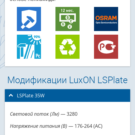
Модификации LuxON LSPlate
LSPlate 35W
click to collapse contents
Световой поток (Лм)
— 3280
Напряжение питания (В)
— 176-264 (AC)