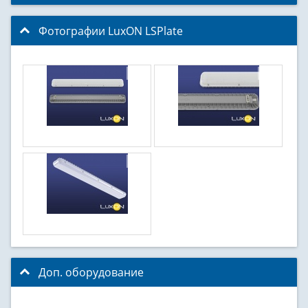
Фотографии LuxON LSPlate
click to collapse content
Доп. оборудование
click to collapse contents