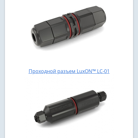
Проходной разъем LuxON™ LС-01