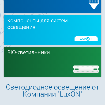
Компоненты для систем
освещения
BIO-светильники
Светодиодное освещение от
Компании "LuxON"